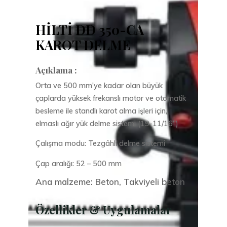
HİLTİ DD 350-CA
KAROT DELME
Açıklama :
Orta ve 500 mm’ye kadar olan büyük
çaplarda yüksek frekanslı motor ve otomatik
besleme ile standlı karot alma işleri için,
elmaslı ağır yük delme sistemi (19-11/16”)
Çalışma modu: Tezgâhlı delme sistemi
Çap aralığı: 52 – 500 mm
Ana malzeme: Beton, Takviyeli beton
Özellikler & Uygulamalar