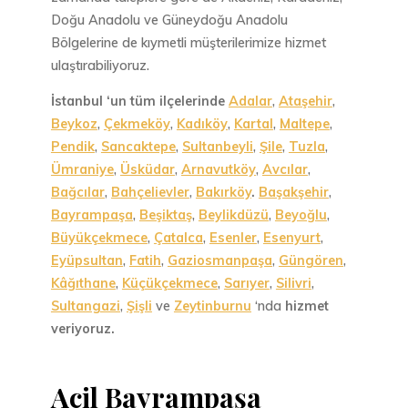
Doğu Anadolu ve Güneydoğu Anadolu
Bölgelerine de kıymetli müşterilerimize hizmet
ulaştırabiliyoruz.
İstanbul
‘un tüm ilçelerinde
Adalar
,
Ataşehir
,
Beykoz
,
Çekmeköy
,
Kadıköy
,
Kartal
,
Maltepe
,
Pendik
,
Sancaktepe
,
Sultanbeyli
,
Şile
,
Tuzla
,
Ümraniye
,
Üsküdar
,
Arnavutköy
,
Avcılar
,
Bağcılar
,
Bahçelievler
,
Bakırköy
.
Başakşehir
,
Bayrampaşa
,
Beşiktaş
,
Beylikdüzü
,
Beyoğlu
,
Büyükçekmece
,
Çatalca
,
Esenler
,
Esenyurt
,
Eyüpsultan
,
Fatih
,
Gaziosmanpaşa
,
Güngören
,
Kâğıthane
,
Küçükçekmece
,
Sarıyer
,
Silivri
,
Sultangazi
,
Şişli
ve
Zeytinburnu
‘nda
hizmet
veriyoruz.
Acil Bayrampaşa