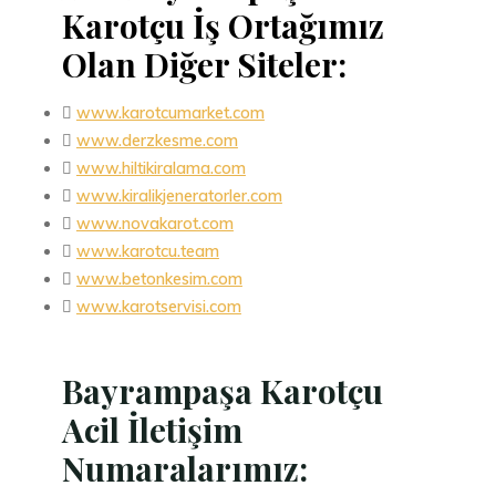
Karotçu İş Ortağımız
Olan Diğer Siteler:

www.karotcumarket.com

www.derzkesme.com

www.hiltikiralama.com

www.kiralikjeneratorler.com

www.novakarot.com

www.karotcu.team

www.betonkesim.com

www.karotservisi.com
Bayrampaşa Karotçu
Acil İletişim
Numaralarımız: