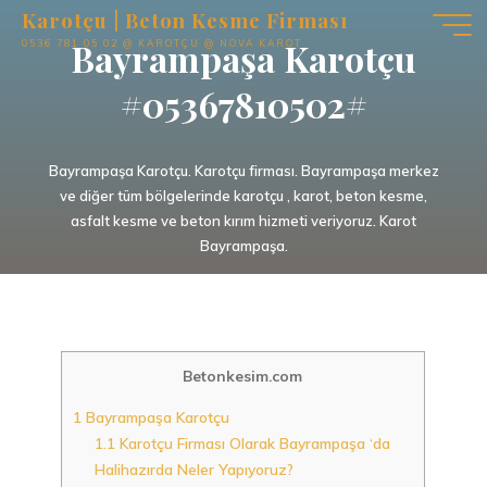
İçeriğe
Karotçu | Beton Kesme Firması
geç
Bayrampaşa Karotçu
0536 781 05 02 @ KAROTÇU @ NOVA KAROT
#05367810502#
Bayrampaşa Karotçu. Karotçu firması. Bayrampaşa merkez
ve diğer tüm bölgelerinde karotçu , karot, beton kesme,
asfalt kesme ve beton kırım hizmeti veriyoruz. Karot
Bayrampaşa.
Betonkesim.com
1
Bayrampaşa Karotçu
1.1
Karotçu Firması Olarak Bayrampaşa ‘da
Halihazırda Neler Yapıyoruz?