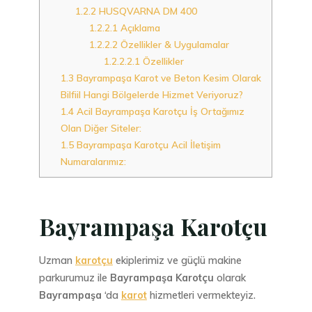
1.2.2
HUSQVARNA DM 400
1.2.2.1
Açıklama
1.2.2.2
Özellikler & Uygulamalar
1.2.2.2.1
Özellikler
1.3
Bayrampaşa Karot ve Beton Kesim Olarak
Bilfiil Hangi Bölgelerde Hizmet Veriyoruz?
1.4
Acil Bayrampaşa Karotçu İş Ortağımız
Olan Diğer Siteler:
1.5
Bayrampaşa Karotçu Acil İletişim
Numaralarımız:
Bayrampaşa Karotçu
Uzman
karotçu
ekiplerimiz ve güçlü makine
parkurumuz ile
Bayrampaşa Karotçu
olarak
Bayrampaşa
‘da
karot
hizmetleri vermekteyiz.