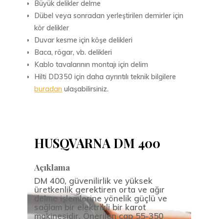
Büyük delikler delme
Dübel veya sonradan yerleştirilen demirler için
kör delikler
Duvar kesme için köşe delikleri
Baca, rögar, vb. delikleri
Kablo tavalarının montajı için delim
Hilti DD350 için daha ayrıntılı teknik bilgilere
buradan
ulaşabilirsiniz.
HUSQVARNA DM 400
Açıklama
DM 400, güvenilirlik ve yüksek
üretkenlik gerektiren orta ve ağır
delme işlemlerine yönelik güçlü ve
sağlam bir elektrikli bir karot
makinesidir. Önerilen çap 55-350