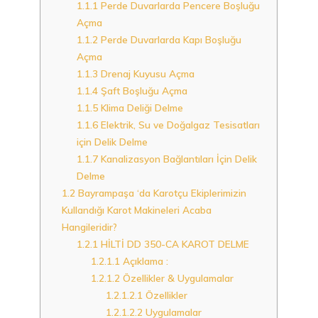
1.1.1
Perde Duvarlarda Pencere Boşluğu
Açma
1.1.2
Perde Duvarlarda Kapı Boşluğu
Açma
1.1.3
Drenaj Kuyusu Açma
1.1.4
Şaft Boşluğu Açma
1.1.5
Klima Deliği Delme
1.1.6
Elektrik, Su ve Doğalgaz Tesisatları
için Delik Delme
1.1.7
Kanalizasyon Bağlantıları İçin Delik
Delme
1.2
Bayrampaşa ‘da Karotçu Ekiplerimizin
Kullandığı Karot Makineleri Acaba
Hangileridir?
1.2.1
HİLTİ DD 350-CA KAROT DELME
1.2.1.1
Açıklama :
1.2.1.2
Özellikler & Uygulamalar
1.2.1.2.1
Özellikler
1.2.1.2.2
Uygulamalar