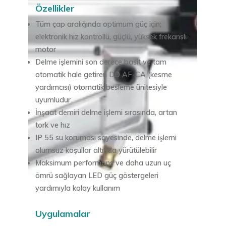
Özellikler
Tüm çap aralığında optimum güç için;
elektronik hız kontrollü, güçlü, yüksek frekanslı
motor
Delme işlemini son derece basit ve tam
otomatik hale getiren DD AF-CA (kesme
yardımcısı) otomatik besleme ünitesiyle
uyumludur
İnşaat demiri delme işlemi sırasında, artan
tork ve hız
IP 55 su koruması sayesinde, delme işlemi
olumsuz koşullar altında yürütülebilir
Maksimum performans ve daha uzun uç
ömrü sağlayan LED güç göstergeleri
yardımıyla kolay kullanım
Uygulamalar