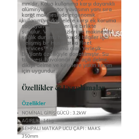
mm’dir. Kaba kullanıma karşı dayanıklı
alüminyum motor yuvasının yanı sıra
karot makinesinde ergonomik
kullanım ve darbelere karşı ek koruma
sağlayan tutma yeri ile birlikte
sunulur. Veri analizleri ve makinenin
sağlık durumu hakkında bilgiler için
gelişmiş bir Husqvarna Fleet
Services™ sürümü olan Yerleşik
Bağlantı özelliğiyle donatılmıştır. Su
tahliyesi, havalandırma, açılı delme,
dikişli delme ve köşelere yakın kesim
için uygundur.
Özellikler & Uygulamalar
Özellikler
NOMİNAL GİRİŞ GÜCÜ : 3.2kW
AĞIRLIK : 14kg
SEHPALI MATKAP UCU ÇAPI : MAKS
350mm