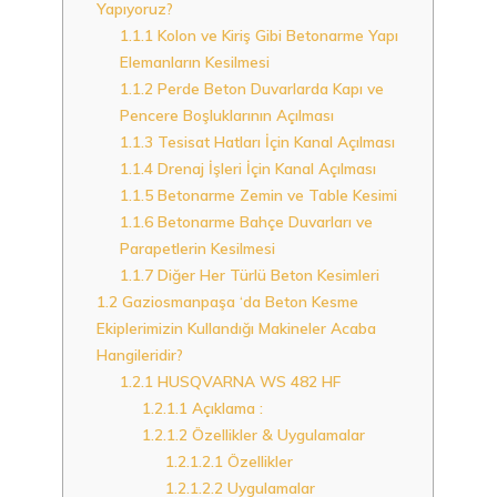
Yapıyoruz?
1.1.1
Kolon ve Kiriş Gibi Betonarme Yapı
Elemanların Kesilmesi
1.1.2
Perde Beton Duvarlarda Kapı ve
Pencere Boşluklarının Açılması
1.1.3
Tesisat Hatları İçin Kanal Açılması
1.1.4
Drenaj İşleri İçin Kanal Açılması
1.1.5
Betonarme Zemin ve Table Kesimi
1.1.6
Betonarme Bahçe Duvarları ve
Parapetlerin Kesilmesi
1.1.7
Diğer Her Türlü Beton Kesimleri
1.2
Gaziosmanpaşa ‘da Beton Kesme
Ekiplerimizin Kullandığı Makineler Acaba
Hangileridir?
1.2.1
HUSQVARNA WS 482 HF
1.2.1.1
Açıklama :
1.2.1.2
Özellikler & Uygulamalar
1.2.1.2.1
Özellikler
1.2.1.2.2
Uygulamalar