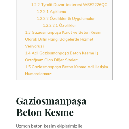
1.2.2
Tyrolit Duvar testeresi WSE2226QC
1.2.2.1
Açıklama
1.2.2.2
Özellikler & Uygulamalar
1.2.2.2.1
Özellikler
1.3
Gaziosmanpaşa Karot ve Beton Kesim
Olarak Bilfiil Hangi Bölgelerde Hizmet
Veriyoruz?
1.4
Acil Gaziosmanpaşa Beton Kesme İş
Ortağımız Olan Diğer Siteler:
1.5
Gaziosmanpaşa Beton Kesme Acil İletişim
Numaralarımız:
Gaziosmanpaşa
Beton Kesme
Uzman
beton kesim
ekiplerimiz ile