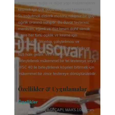
betonarme, tuğla ve diğer yapı malzemelerini
kesmek için çok güçlü bir
duvar testeresi
dir.
Su soğutmalı elektrik motoru, rakipsiz bir güç-
ağırlık oranına sahiptir. Bu duvar testeresi,
merdiven, eğimli ve düz kesim dahil olmak
üzere her türlü açıklık ve kesme için
kullanılabilir. Montajı, çalıştırılması ve
taşınması kolaydır, işinizi daha konforlu ve
hızlı hale getirir. WS 482 HF, CS 10 ile
birleştirilerek mükemmel bir tel testereye veya
WSC 40 ile birleştirilerek köşeleri bitirmek için
mükemmel bir zincir testereye dönüştürülebilir.
Özellikler & Uygulamalar
Özellikler
BAŞLANGIÇ ​​BIÇAĞI ÇAPI, MAKS.1000 mm