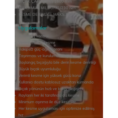
BIÇAK ÇAPI, MAKS.1600 mm
MAKSİMUM MİL TORKU230 Nm
KESME DERİNLİĞİ, MAKS.730 mm
Uygulamalar
Arttırılmış kontrol
Verimli ve hızlı kesme
Rakipsiz güç-ağırlık oranı
Taşınması ve kurulumu kolaydır
Başlangıç ​​bıçağıyla bile derin kesme derinliği
Büyük bıçak uyumluluğu
Verimli kesme için yüksek gücü korur
Kullanıcı dostu kablosuz uzaktan kumanda
Bıçak yönünün hızlı ve kolay değişimi
Rayların her iki tarafında da kesme
Minimum aşınma ile düz kesimler
Her kesme uygulaması için optimize edilmiş
hız