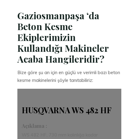
Gaziosmanpaşa ‘da
Beton Kesme
Ekiplerimizin
Kullandığı Makineler
Acaba Hangileridir?
Bize göre şu an için en güçlü ve verimli bazı
beton
kesme makinelerini şöyle tanıtabiliriz:
HUSQVARNA WS 482 HF
Açıklama :
WS 482 HF, 730 mm kalınlığa kadar