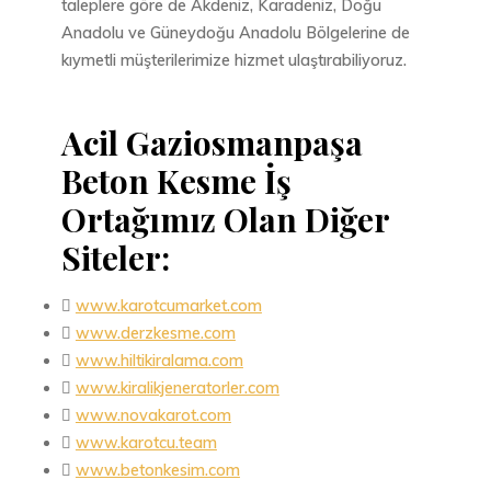
taleplere göre de Akdeniz, Karadeniz, Doğu
Anadolu ve Güneydoğu Anadolu Bölgelerine de
kıymetli müşterilerimize hizmet ulaştırabiliyoruz.
Acil Gaziosmanpaşa
Beton Kesme İş
Ortağımız Olan Diğer
Siteler:

www.karotcumarket.com

www.derzkesme.com

www.hiltikiralama.com

www.kiralikjeneratorler.com

www.novakarot.com

www.karotcu.team

www.betonkesim.com