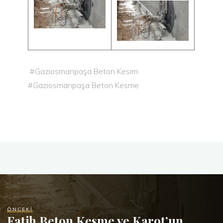
#
Gaziosmanpaşa Beton Kesim
#
Gaziosmanpaşa Beton Kesme
ÖNCEKI
Fatih Beton Kesme ve Karot’un