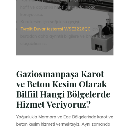
hafif ve dayanıklı hepsi bir arada bıçak
koruyucusu.
Kuru kesim için soğuk su geçişi.
Tyrolit Duvar testeresi WSE2226QC
için
buradan daha ayrıntılı bilgilere ve broşürlere
ulaşabilirsiniz.
Gaziosmanpaşa Karot
ve Beton Kesim Olarak
Bilfiil Hangi Bölgelerde
Hizmet Veriyoruz?
Yoğunlukla Marmara ve Ege Bölgelerinde karot ve
beton kesim hizmeti vermekteyiz. Aynı zamanda