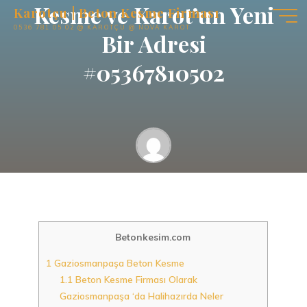
Kesme ve Karot’un Yeni
İçeriğe
Karotçu | Beton Kesme Firması
geç
0536 781 05 02 @ KAROTÇU @ NOVA KAROT
Bir Adresi
#05367810502
karotcu
Gaziosmanpaşa Beton Kesme
Betonkesim.com
1
Gaziosmanpaşa Beton Kesme
1.1
Beton Kesme Firması Olarak
Gaziosmanpaşa ‘da Halihazırda Neler