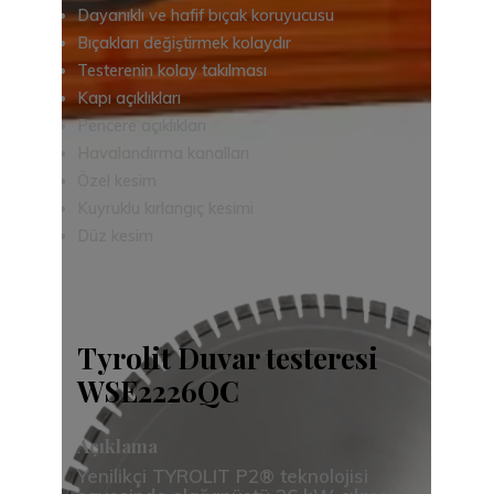
Dayanıklı ve hafif bıçak koruyucusu
Bıçakları değiştirmek kolaydır
Testerenin kolay takılması
Kapı açıklıkları
Pencere açıklıkları
Havalandırma kanalları
Özel kesim
Kuyruklu kırlangıç ​​kesimi
Düz kesim
Tyrolit Duvar testeresi
WSE2226QC
Açıklama
Yenilikçi TYROLIT P2® teknolojisi