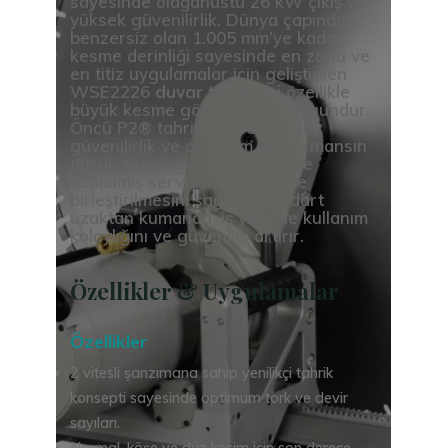
sayesinde olağanüstü 26 kW çıkış ve
yüksek güvenilirlik. Dünya çapında
benzersiz olan 1.005 mm’ye kadar
kesme derinliği sayesinde en zorlu ve
en titiz uygulamalar için geliştirilen
WSE2226
duvar testeresi
özellikle
büyük kesme görevleri için uygundur.
Öncü P2® tahrik konsepti, aşırı
güvenilirlik ve optimum performansın
düşük servis gereksinimleri ve
azaltılmış servis maliyetleriyle
birleştirilmesini sağlar. Standart
uzaktan kumanda, iş yerinde kullanım
kolaylığını ve güvenliği artırır.
Özellikler & Uygulamalar
Özellikler
2 vitesli şanzımana sahip yenilikçi tahrik
konsepti sayesinde optimum tork ve devir
sayıları.
Normal, köşe ve düz kesim için son derece