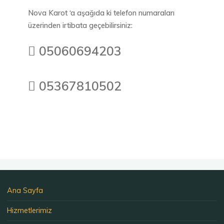
Nova Karot ‘a aşağıda ki telefon numaraları
üzerinden irtibata geçebilirsiniz:
 05060694203
 05367810502
Ana Sayfa
Hizmetlerimiz