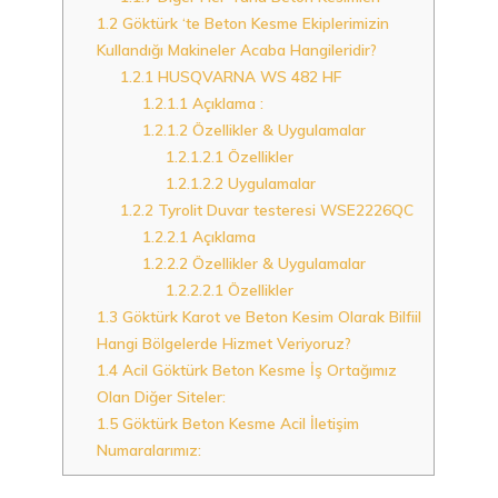
1.2
Göktürk ‘te Beton Kesme Ekiplerimizin
Kullandığı Makineler Acaba Hangileridir?
1.2.1
HUSQVARNA WS 482 HF
1.2.1.1
Açıklama :
1.2.1.2
Özellikler & Uygulamalar
1.2.1.2.1
Özellikler
1.2.1.2.2
Uygulamalar
1.2.2
Tyrolit Duvar testeresi WSE2226QC
1.2.2.1
Açıklama
1.2.2.2
Özellikler & Uygulamalar
1.2.2.2.1
Özellikler
1.3
Göktürk Karot ve Beton Kesim Olarak Bilfiil
Hangi Bölgelerde Hizmet Veriyoruz?
1.4
Acil Göktürk Beton Kesme İş Ortağımız
Olan Diğer Siteler:
1.5
Göktürk Beton Kesme Acil İletişim
Numaralarımız: