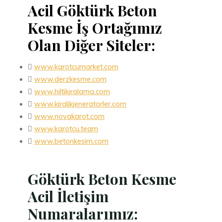
Acil Göktürk Beton
Kesme İş Ortağımız
Olan Diğer Siteler:

www.karotcumarket.com

www.derzkesme.com

www.hiltikiralama.com

www.kiralikjeneratorler.com

www.novakarot.com

www.karotcu.team

www.betonkesim.com
Göktürk Beton Kesme
Acil İletişim
Numaralarımız: