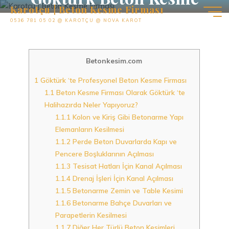
İçeriğe
Karotçu | Beton Kesme Firması
#05367810502#
geç
0536 781 05 02 @ KAROTÇU @ NOVA KAROT
Betonkesim.com
1
Göktürk ‘te Profesyonel Beton Kesme Firması
1.1
Beton Kesme Firması Olarak Göktürk ‘te
Halihazırda Neler Yapıyoruz?
1.1.1
Kolon ve Kiriş Gibi Betonarme Yapı
Elemanların Kesilmesi
1.1.2
Perde Beton Duvarlarda Kapı ve
Pencere Boşluklarının Açılması
1.1.3
Tesisat Hatları İçin Kanal Açılması
1.1.4
Drenaj İşleri İçin Kanal Açılması
1.1.5
Betonarme Zemin ve Table Kesimi
1.1.6
Betonarme Bahçe Duvarları ve
Parapetlerin Kesilmesi
1.1.7
Diğer Her Türlü Beton Kesimleri