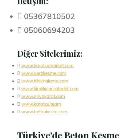
İletişim:
 05367810502
 05060694203
Diğer Sitelerimiz:

www.karotcumarket.com

www.derzkesme.com

www.hiltikiralama.com

www.kiralikjeneratorler.com

www.novakarot.com

www.karotcu.team

www.betonkesim.com
Türkiye’de Beton Kesme