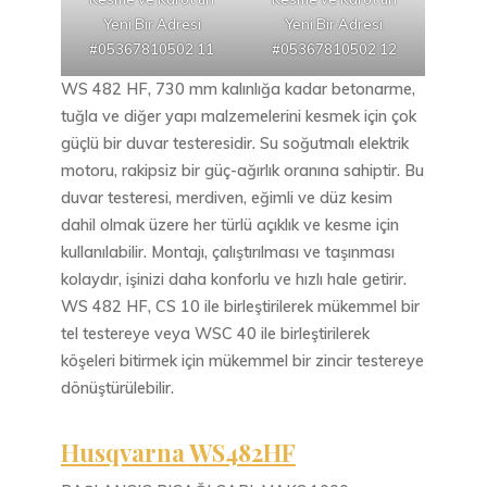
Yeni Bir Adresi
Yeni Bir Adresi
#05367810502 11
#05367810502 12
WS 482 HF, 730 mm kalınlığa kadar betonarme,
tuğla ve diğer yapı malzemelerini kesmek için çok
güçlü bir duvar testeresidir. Su soğutmalı elektrik
motoru, rakipsiz bir güç-ağırlık oranına sahiptir. Bu
duvar testeresi, merdiven, eğimli ve düz kesim
dahil olmak üzere her türlü açıklık ve kesme için
kullanılabilir. Montajı, çalıştırılması ve taşınması
kolaydır, işinizi daha konforlu ve hızlı hale getirir.
WS 482 HF, CS 10 ile birleştirilerek mükemmel bir
tel testereye veya WSC 40 ile birleştirilerek
köşeleri bitirmek için mükemmel bir zincir testereye
dönüştürülebilir.
Husqvarna WS482HF