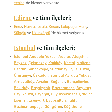
Yenice
‘de hizmet veriyoruz.
Edirne
ve tüm ilçeleri;
Enez
,
Havsa
,
İpsala
,
Keşan
,
Lalapaşa
,
Meriç
,
Süloğlu
ve
Uzunköprü
‘de hizmet veriyoruz.
İstanbul
ve tüm ilçeleri
;
İstanbul Anadolu Yakası
,
Adalar
,
Ataşehir
,
Beykoz
,
Çekmeköy
,
Kadıköy
,
Kartal
,
Maltepe
,
Pendik
,
Sancaktepe
,
Sultanbeyli
,
Şile
,
Tuzla
,
Ümraniye
,
Üsküdar
,
İstanbul Avrupa Yakası
,
Arnavutköy
,
Avcılar
,
Bağcılar
,
Bahçelievler
,
Bakırköy
,
Başakşehir
,
Bayrampaşa
,
Beşiktaş
,
Beylikdüzü
,
Beyoğlu
,
Büyükçekmece
,
Çatalca
,
Esenler
,
Esenyurt
,
Eyüpsultan
,
Fatih
,
Gaziosmanpaşa
,
Güngören
,
Kâğıthane
,