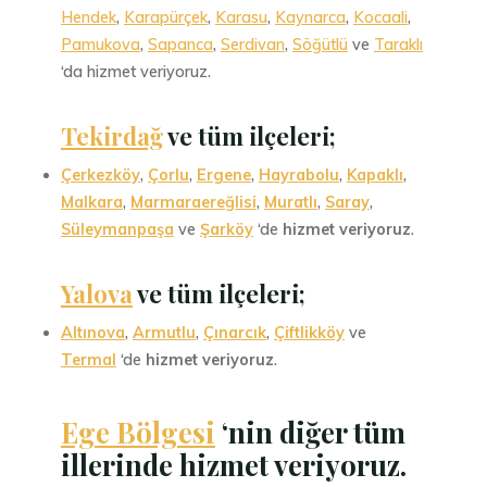
Hendek
,
Karapürçek
,
Karasu
,
Kaynarca
,
Kocaali
,
Pamukova
,
Sapanca
,
Serdivan
,
Söğütlü
ve
Taraklı
‘da hizmet veriyoruz.
Tekirdağ
ve tüm ilçeleri;
Çerkezköy
,
Çorlu
,
Ergene
,
Hayrabolu
,
Kapaklı
,
Malkara
,
Marmaraereğlisi
,
Muratlı
,
Saray
,
Süleymanpaşa
ve
Şarköy
‘de
hizmet veriyoruz
.
Yalova
ve tüm ilçeleri;
Altınova
,
Armutlu
,
Çınarcık
,
Çiftlikköy
ve
Termal
‘de
hizmet veriyoruz
.
Ege Bölgesi
‘nin diğer tüm
illerinde hizmet veriyoruz.