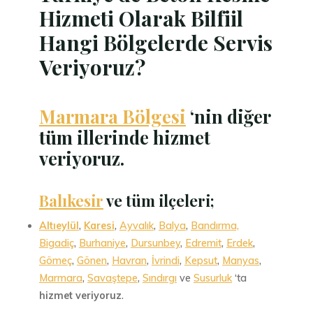
Hizmeti Olarak Bilfiil
Hangi Bölgelerde Servis
Veriyoruz?
Marmara Bölgesi
‘nin diğer
tüm illerinde hizmet
veriyoruz.
Balıkesir
ve tüm ilçeleri;
Altıeylül
,
Karesi
,
Ayvalık
,
Balya
,
Bandırma,
Bigadiç
,
Burhaniye
,
Dursunbey
,
Edremit
,
Erdek
,
Gömeç
,
Gönen
,
Havran
,
İvrindi
,
Kepsut
,
Manyas
,
Marmara
,
Savaştepe
,
Sındırgı
ve
Susurluk
‘ta
hizmet veriyoruz
.