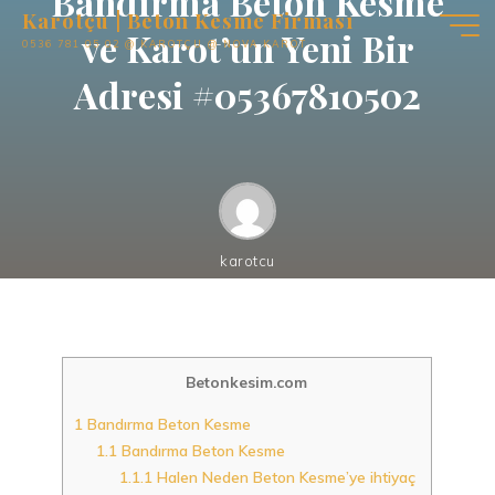
Bandırma Beton Kesme
İçeriğe
Karotçu | Beton Kesme Firması
ve Karot’un Yeni Bir
geç
0536 781 05 02 @ KAROTÇU @ NOVA KAROT
Adresi #05367810502
karotcu
Bandırma Beton Kesme
Betonkesim.com
1
Bandırma Beton Kesme
1.1
Bandırma Beton Kesme
1.1.1
Halen Neden Beton Kesme’ye ihtiyaç