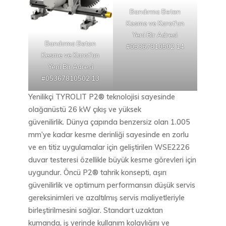
Bandırma Beton
Kesme ve Karot'un
Yeni Bir Adresi
Bandırma Beton
#05367810502 14
Kesme ve Karot'un
Yeni Bir Adresi
#05367810502 13
Yenilikçi TYROLIT P2® teknolojisi sayesinde
olağanüstü 26 kW çıkış ve yüksek
güvenilirlik. Dünya çapında benzersiz olan 1.005
mm’ye kadar kesme derinliği sayesinde en zorlu
ve en titiz uygulamalar için geliştirilen WSE2226
duvar testeresi özellikle büyük kesme görevleri için
uygundur. Öncü P2® tahrik konsepti, aşırı
güvenilirlik ve optimum performansın düşük servis
gereksinimleri ve azaltılmış servis maliyetleriyle
birleştirilmesini sağlar. Standart uzaktan
kumanda, iş yerinde kullanım kolaylığını ve