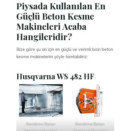
Piysada Kullanılan En
Güçlü Beton Kesme
Makineleri Acaba
Hangileridir?
Bize göre şu an için en güçlü ve verimli bazı beton
kesme makinelerini şöyle tanıtabiliriz:
Husqvarna WS 482 HF
Bandırma Beton
Bandırma Beton
Kesme ve Karot'un
Kesme ve Karot'un