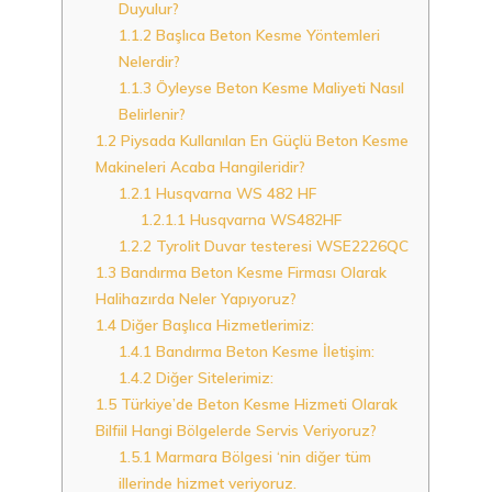
Duyulur?
1.1.2
Başlıca Beton Kesme Yöntemleri
Nelerdir?
1.1.3
Öyleyse Beton Kesme Maliyeti Nasıl
Belirlenir?
1.2
Piysada Kullanılan En Güçlü Beton Kesme
Makineleri Acaba Hangileridir?
1.2.1
Husqvarna WS 482 HF
1.2.1.1
Husqvarna WS482HF
1.2.2
Tyrolit Duvar testeresi WSE2226QC
1.3
Bandırma Beton Kesme Firması Olarak
Halihazırda Neler Yapıyoruz?
1.4
Diğer Başlıca Hizmetlerimiz:
1.4.1
Bandırma Beton Kesme İletişim:
1.4.2
Diğer Sitelerimiz:
1.5
Türkiye’de Beton Kesme Hizmeti Olarak
Bilfiil Hangi Bölgelerde Servis Veriyoruz?
1.5.1
Marmara Bölgesi ‘nin diğer tüm
illerinde hizmet veriyoruz.