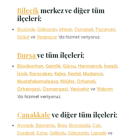
Bilecik
merkez ve diğer tüm
ilçeleri;
Bozüyük
,
Gölpazarı
,
inhisar
,
Osmaneli
,
Pazaryeri
,
Söğüt
ve
Yenipazar
‘da hizmet veriyoruz.
Bursa
ve tüm ilçeleri
;
Büyükorhan
,
Gemlik
,
Gürsu
,
Harmancık
,
İnegöl
,
İznik
,
Karacabey
,
Keles
,
Kestel
,
Mudanya
,
Mustafakemalpaşa
,
Nilüfer
,
Orhaneli
,
Orhangazi
,
Osmangazi
,
Yenişehir
ve
Yıldırım
‘da
hizmet veriyoru
z.
Çanakkale
ve diğer tüm ilçeleri;
Ayvacık
,
Bayramiç
,
Biga
,
Bozcaada
,
Çan
,
Eceabat
,
Ezine
,
Gelibolu
,
Gökçeada
,
Lapseki
ve