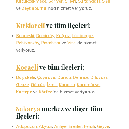
Küçükçekmece
,
Sarıyer
,
Silivri
,
Sultangazi
,
Şişli
ve
Zeytinburnu
‘nda
hizmet veriyoruz.
Kırklareli
ve tüm ilçeleri;
Babaeski
,
Demirköy
,
Kofçaz
,
Lüleburgaz
,
Pehlivanköy
,
Pınarhisar
ve
Vize
‘de hizmet
veriyoruz.
Kocaeli
ve tüm ilçeleri
;
Başiskele
,
Çayırova
,
Darıca
,
Derince
,
Dilovası
,
Gebze
,
Gölcük
,
İzmit
,
Kandıra
,
Karamürsel
,
Kartepe
ve
Körfez
‘de
hizmet veriyoruz.
Sakarya
merkez ve diğer tüm
ilçeleri;
Adapazarı
,
Akyazı
,
Arifiye
,
Erenler
,
Ferizli
,
Geyve
,