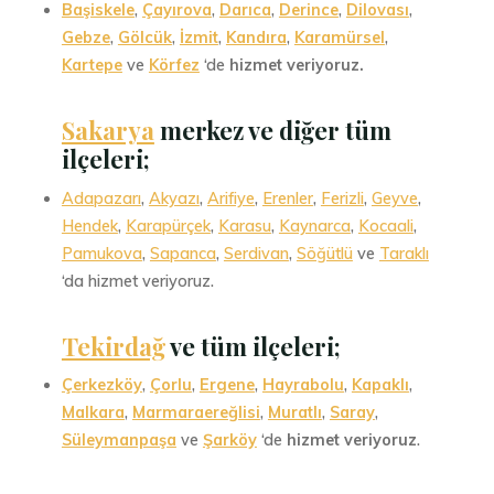
Başiskele
,
Çayırova
,
Darıca
,
Derince
,
Dilovası
,
Gebze
,
Gölcük
,
İzmit
,
Kandıra
,
Karamürsel
,
Kartepe
ve
Körfez
‘de
hizmet veriyoruz.
Sakarya
merkez ve diğer tüm
ilçeleri;
Adapazarı
,
Akyazı
,
Arifiye
,
Erenler
,
Ferizli
,
Geyve
,
Hendek
,
Karapürçek
,
Karasu
,
Kaynarca
,
Kocaali
,
Pamukova
,
Sapanca
,
Serdivan
,
Söğütlü
ve
Taraklı
‘da hizmet veriyoruz.
Tekirdağ
ve tüm ilçeleri;
Çerkezköy
,
Çorlu
,
Ergene
,
Hayrabolu
,
Kapaklı
,
Malkara
,
Marmaraereğlisi
,
Muratlı
,
Saray
,
Süleymanpaşa
ve
Şarköy
‘de
hizmet veriyoruz
.