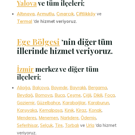
Yalova
ve tüm ilçeleri;
Altınova
,
Armutlu
,
Çınarcık
,
Çiftlikköy
ve
Termal
‘de
hizmet veriyoruz
.
Ege Bölgesi
‘nin diğer tüm
illerinde hizmet veriyoruz.
İzmir
merkez ve diğer tüm
ilçeleri;
Aliağa
,
Balçova
,
Bayındır
,
Bayraklı
,
Bergama
,
Beydağ
,
Bornova
,
Buca
,
Çeşme
,
Çiğli
,
Dikili
,
Foça
,
Gaziemir
,
Güzelbahçe
,
Karabağlar
,
Karaburun
,
Karşıyaka
,
Kemalpaşa
,
Kınık
,
Kiraz
,
Konak
,
Menderes
,
Menemen
,
Narlıdere
,
Ödemiş
,
Seferihisar
,
Selçuk
,
Tire
,
Torbalı
ve
Urla
‘da hizmet
veriyoruz.