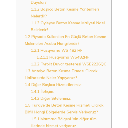
Duyulur?
1.1.2
Başlıca Beton Kesme Yöntemleri
Nelerdir?
1.1.3
Öyleyse Beton Kesme Maliyeti Nasıl
Belirlenir?
1.2
Piysada Kullanılan En Güçlü Beton Kesme
Makineleri Acaba Hangileridir?
1.2.1
Husqvarna WS 482 HF
1.2.1.1
Husqvarna WS482HF
1.2.2
Tyrolit Duvar testeresi WSE2226QC
1.3
Antalya Beton Kesme Firması Olarak
Halihazırda Neler Yapıyoruz?
1.4
Diğer Başlıca Hizmetlerimiz:
1.4.1
İletişim:
1.4.2
Diğer Sitelerimiz:
1.5
Türkiye’de Beton Kesme Hizmeti Olarak
Bilfiil Hangi Bölgelerde Servis Veriyoruz?
1.5.1
Marmara Bölgesi ‘nin diğer tüm
illerinde hizmet veriyoruz.