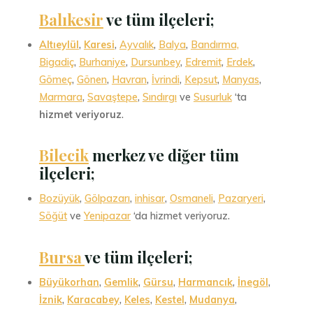
Balıkesir
ve tüm ilçeleri;
Altıeylül
,
Karesi
,
Ayvalık
,
Balya
,
Bandırma,
Bigadiç
,
Burhaniye
,
Dursunbey
,
Edremit
,
Erdek
,
Gömeç
,
Gönen
,
Havran
,
İvrindi
,
Kepsut
,
Manyas
,
Marmara
,
Savaştepe
,
Sındırgı
ve
Susurluk
‘ta
hizmet veriyoruz
.
Bilecik
merkez ve diğer tüm
ilçeleri;
Bozüyük
,
Gölpazarı
,
inhisar
,
Osmaneli
,
Pazaryeri
,
Söğüt
ve
Yenipazar
‘da hizmet veriyoruz.
Bursa
ve tüm ilçeleri
;
Büyükorhan
,
Gemlik
,
Gürsu
,
Harmancık
,
İnegöl
,
İznik
,
Karacabey
,
Keles
,
Kestel
,
Mudanya
,