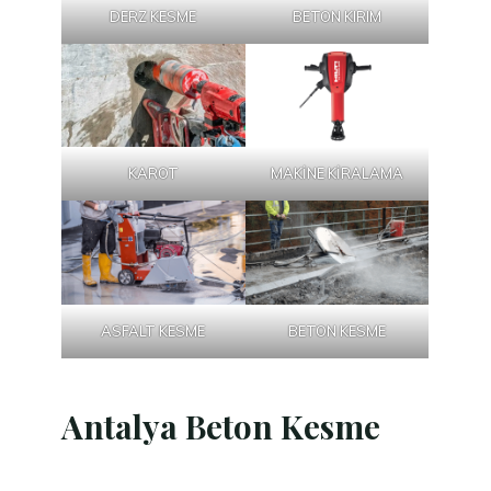
DERZ KESME
BETON KIRIM
KAROT
MAKİNE KİRALAMA
ASFALT KESME
BETON KESME
Antalya Beton Kesme