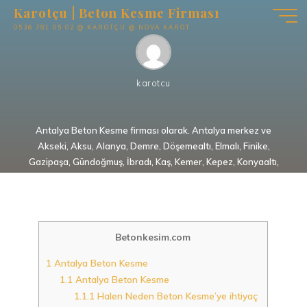
İçeriğe
Karotçu | Beton Kesme Firması
geç
0536 781 05 02 @ KAROTÇU @ NOVA KAROT
karotcu
Antalya Beton Kesme firması olarak. Antalya merkez ve
Akseki, Aksu, Alanya, Demre, Döşemealtı, Elmalı, Finike,
Gazipaşa, Gündoğmuş, İbradı, Kaş, Kemer, Kepez, Konyaaltı,
Korkuteli, Kumluca, Manavgat, Muratpaşa, Serik ilçelerinde,
Karot makinesi ile beton kesme. Derz kesme makinesi ile
beton kesme. Hidrolik veya elektrikli güç üniteli raylı
sistemler ile beton kesme. Benzinli ve elektrikli el tipi kesme
Betonkesim.com
makineleri ile beton kesme. Halatlı yani telli tamburlu
sistemler ile beton kesme hizmetleri vermekteyiz. Ön keşif
1
Antalya Beton Kesme
ve fiyat teklifleri için lütfen yılların getirdiği tecrübe ile
1.1
Antalya Beton Kesme
alanında uzmanlaşmış firmamızı arayınız.
1.1.1
Halen Neden Beton Kesme’ye ihtiyaç