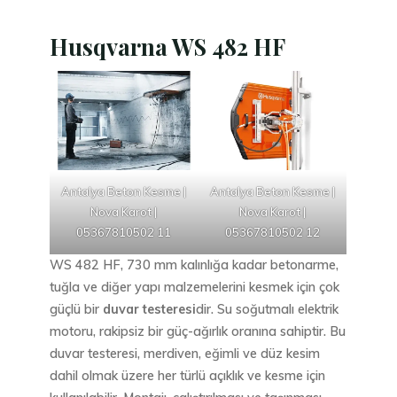
Husqvarna WS 482 HF
Antalya Beton Kesme |
Antalya Beton Kesme |
Nova Karot |
Nova Karot |
05367810502 11
05367810502 12
WS 482 HF, 730 mm kalınlığa kadar betonarme,
tuğla ve diğer yapı malzemelerini kesmek için çok
güçlü bir
duvar testeresi
dir. Su soğutmalı elektrik
motoru, rakipsiz bir güç-ağırlık oranına sahiptir. Bu
duvar testeresi, merdiven, eğimli ve düz kesim
dahil olmak üzere her türlü açıklık ve kesme için