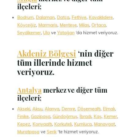
ilçeleri;
Bodrum
,
Dalaman
,
Datça
,
Fethiye
,
Kavaklıdere
,
Köyceğiz
,
Marmaris
,
Menteşe
,
Milas
,
Ortaca
,
Seydikemer
,
Ula
ve
Yatağan
‘da hizmet veriyoruz.
Akdeniz Bölgesi
‘nin diğer
tüm illerinde hizmet
veriyoruz.
Antalya
merkez ve diğer tüm
ilçeleri;
Akseki
,
Aksu
,
Alanya
,
Demre
,
Döşemealtı
,
Elmalı
,
Finike
,
Gazipaşa
,
Gündoğmuş
,
İbradı
,
Kaş
,
Kemer
,
Kepez
,
Konyaaltı
,
Korkuteli
,
Kumluca
,
Manavgat
,
Muratpaşa
ve
Serik
‘te hizmet veriyoruz.