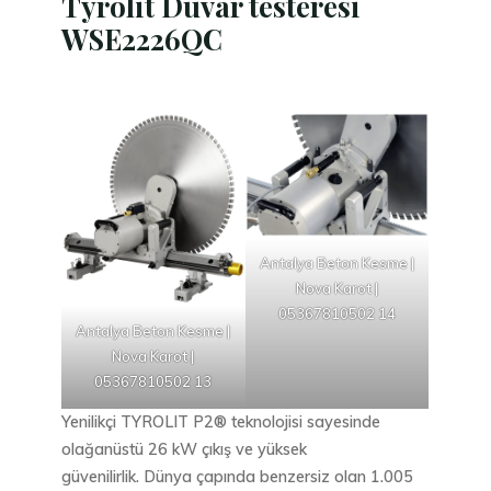
Tyrolit Duvar testeresi
WSE2226QC
Antalya Beton Kesme |
Nova Karot |
05367810502 14
Antalya Beton Kesme |
Nova Karot |
05367810502 13
Yenilikçi TYROLIT P2® teknolojisi sayesinde
olağanüstü 26 kW çıkış ve yüksek
güvenilirlik. Dünya çapında benzersiz olan 1.005