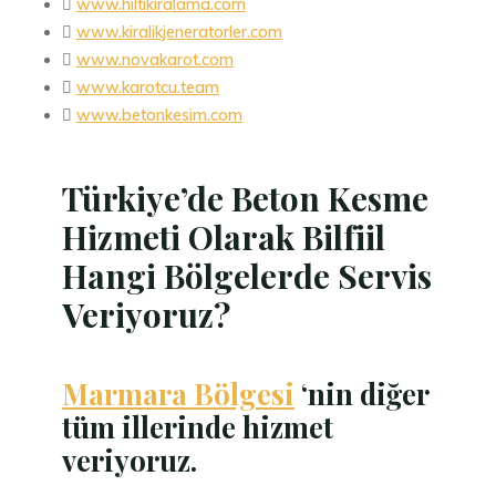

www.hiltikiralama.com

www.kiralikjeneratorler.com

www.novakarot.com

www.karotcu.team

www.betonkesim.com
Türkiye’de Beton Kesme
Hizmeti Olarak Bilfiil
Hangi Bölgelerde Servis
Veriyoruz?
Marmara Bölgesi
‘nin diğer
tüm illerinde hizmet
veriyoruz.