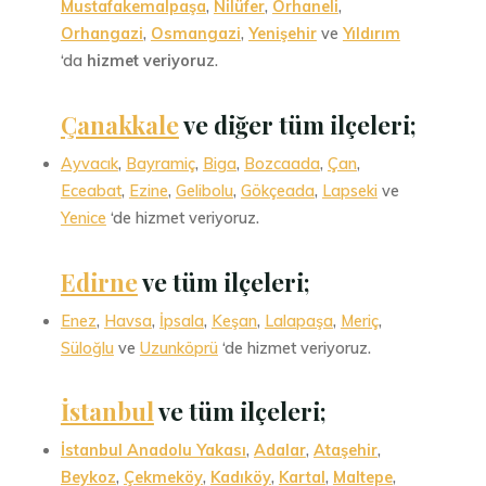
Mustafakemalpaşa
,
Nilüfer
,
Orhaneli
,
Orhangazi
,
Osmangazi
,
Yenişehir
ve
Yıldırım
‘da
hizmet veriyoru
z.
Çanakkale
ve diğer tüm ilçeleri;
Ayvacık
,
Bayramiç
,
Biga
,
Bozcaada
,
Çan
,
Eceabat
,
Ezine
,
Gelibolu
,
Gökçeada
,
Lapseki
ve
Yenice
‘de hizmet veriyoruz.
Edirne
ve tüm ilçeleri;
Enez
,
Havsa
,
İpsala
,
Keşan
,
Lalapaşa
,
Meriç
,
Süloğlu
ve
Uzunköprü
‘de hizmet veriyoruz.
İstanbul
ve tüm ilçeleri
;
İstanbul Anadolu Yakası
,
Adalar
,
Ataşehir
,
Beykoz
,
Çekmeköy
,
Kadıköy
,
Kartal
,
Maltepe
,