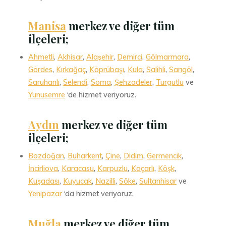
Manisa
merkez ve diğer tüm
ilçeleri;
Ahmetli
,
Akhisar
,
Alaşehir
,
Demirci
,
Gölmarmara
,
Gördes
,
Kırkağaç
,
Köprübaşı
,
Kula
,
Salihli
,
Sarıgöl
,
Saruhanlı
,
Selendi
,
Soma
,
Şehzadeler
,
Turgutlu
ve
Yunusemre
‘de hizmet veriyoruz.
Aydın
merkez ve diğer tüm
ilçeleri;
Bozdoğan
,
Buharkent
,
Çine
,
Didim
,
Germencik
,
İncirliova
,
Karacasu
,
Karpuzlu
,
Koçarlı
,
Köşk
,
Kuşadası
,
Kuyucak
,
Nazilli
,
Söke
,
Sultanhisar
ve
Yenipazar
‘da hizmet veriyoruz.
Muğla
merkez ve diğer tüm