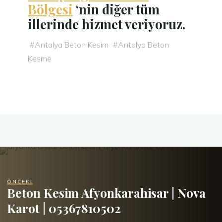
Bölgesi
‘nin diğer tüm
illerinde hizmet veriy
oruz.
#
Antalya Beton Kesim
#
Antalya Beton
Kesme
ÖNCEKI
Beton Kesim Afyonkarahisar | Nova
Karot | 05367810502