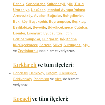
Pendik
,
Sancaktepe
,
Sultanbeyli
,
Şile
,
Tuzla
,
Ümraniye
,
Üsküdar
,
İstanbul Avrupa Yakası
,
Arnavutköy
,
Avcılar
,
Bağcılar
,
Bahçelievler
,
Bakırköy
,
Başakşehir
,
Bayrampaşa
,
Beşiktaş
,
Beylikdüzü
,
Beyoğlu
,
Büyükçekmece
,
Çatalca
,
Esenler
,
Esenyurt
,
Eyüpsultan
,
Fatih
,
Gaziosmanpaşa
,
Güngören
,
Kâğıthane
,
Küçükçekmece
,
Sarıyer
,
Silivri
,
Sultangazi
,
Şişli
ve
Zeytinburnu
‘nda
hizmet veriyoruz.
Kırklareli
ve tüm ilçeleri;
Babaeski
,
Demirköy
,
Kofçaz
,
Lüleburgaz
,
Pehlivanköy
,
Pınarhisar
ve
Vize
‘de hizmet
veriyoruz.
Kocaeli
ve tüm ilçeleri
;